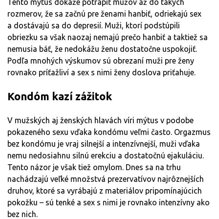
Tento mýtus dokáže potrápiť mužov až do takých
rozmerov, že sa začnú pre ženami hanbiť, odriekajú sex
a dostávajú sa do depresií. Muži, ktorí podstúpili
obriezku sa však naozaj nemajú prečo hanbiť a taktiež sa
nemusia báť, že nedokážu ženu dostatočne uspokojiť.
Podľa mnohých výskumov sú obrezaní muži pre ženy
rovnako príťažliví a sex s nimi ženy doslova priťahuje.
Kondóm kazí zážitok
V mužských aj ženských hlavách víri mýtus v podobe
pokazeného sexu vďaka kondómu veľmi často. Orgazmus
bez kondómu je vraj silnejší a intenzívnejší, muži vďaka
nemu nedosiahnu silnú erekciu a dostatočnú ejakuláciu.
Tento názor je však tiež omylom. Dnes sa na trhu
nachádzajú veľké množstvá prezervatívov najrôznejších
druhov, ktoré sa vyrábajú z materiálov pripomínajúcich
pokožku – sú tenké a sex s nimi je rovnako intenzívny ako
bez nich.