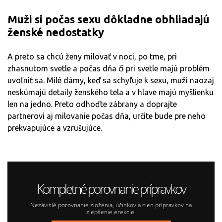
Muži si počas sexu dôkladne obhliadajú
ženské nedostatky
A preto sa chcú ženy milovať v noci, po tme, pri
zhasnutom svetle a počas dňa či pri svetle majú problém
uvoľniť sa. Milé dámy, keď sa schyľuje k sexu, muži naozaj
neskúmajú detaily ženského tela a v hlave majú myšlienku
len na jedno. Preto odhoďte zábrany a doprajte
partnerovi aj milovanie počas dňa, určite bude pre neho
prekvapujúce a vzrušujúce.
Kompletné porovnanie prípravkov
Nezávislé porovnanie zloženia, účinkov a cien prípravkov na
zlepšenie erekcie.