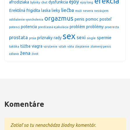
erekcia
ejoy
afrodiziaka
dysfunkcia
bylinky
chuť
ejoy long
liečba
Erektilná
frigidita
laska
lieky
muži
nevera
nezáujem
orgazmus
penis
pomoc
posteľ
oddialenie vyvrcholenia
potencia
problém
problémy
potenci
predčasná ejakulácia
proerecta
sex
prostata
sexi
príznaky
rady
spermie
prsia
single
túžba
viagra
taktika
vzrušenie
vztah
vôňa
zlepšenie
zlomený penis
žena
zábava
život
Komentáre
Zatiaľ sa tu nenachádza žiadny komentár.