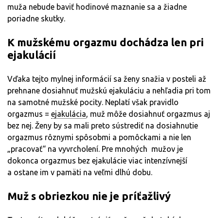
muža nebude baviť hodinové maznanie sa a žiadne
poriadne skutky.
K mužskému orgazmu dochádza len pri
ejakulácií
Vďaka tejto mylnej informácií sa ženy snažia v posteli až
prehnane dosiahnuť mužskú ejakuláciu a nehľadia pri tom
na samotné mužské pocity. Neplatí však pravidlo
orgazmus =
ejakulácia
, muž môže dosiahnuť orgazmus aj
bez nej. Ženy by sa mali preto sústrediť na dosiahnutie
orgazmus rôznymi spôsobmi a pomôckami a nie len
„pracovať“ na vyvrcholení. Pre mnohých mužov je
dokonca orgazmus bez ejakulácie viac intenzívnejší
a ostane im v pamäti na veľmi dlhú dobu.
Muž s obriezkou nie je príťažlivý