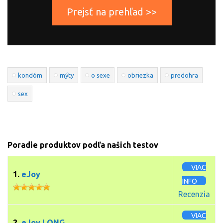
Prejsť na prehľad >>
kondóm
mýty
o sexe
obriezka
predohra
sex
Poradie produktov podľa našich testov
VIAC
1.
eJoy
INFO
Recenzia
VIAC
2.
eJoy LONG