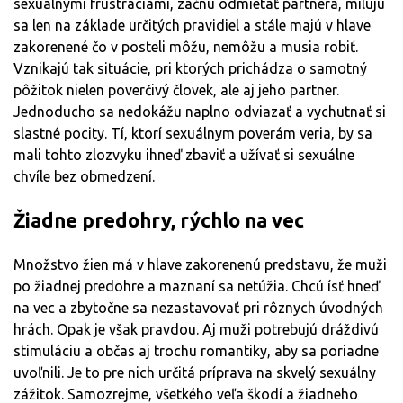
sexuálnymi frustráciami, začnú odmietať partnera, milujú
sa len na základe určitých pravidiel a stále majú v hlave
zakorenené čo v posteli môžu, nemôžu a musia robiť.
Vznikajú tak situácie, pri ktorých prichádza o samotný
pôžitok nielen poverčivý človek, ale aj jeho partner.
Jednoducho sa nedokážu naplno odviazať a vychutnať si
slastné pocity. Tí, ktorí sexuálnym poverám veria, by sa
mali tohto zlozvyku ihneď zbaviť a užívať si sexuálne
chvíle bez obmedzení.
Žiadne predohry, rýchlo na vec
Množstvo žien má v hlave zakorenenú predstavu, že muži
po žiadnej predohre a maznaní sa netúžia. Chcú ísť hneď
na vec a zbytočne sa nezastavovať pri rôznych úvodných
hrách. Opak je však pravdou. Aj muži potrebujú dráždivú
stimuláciu a občas aj trochu romantiky, aby sa poriadne
uvoľnili. Je to pre nich určitá príprava na skvelý sexuálny
zážitok. Samozrejme, všetkého veľa škodí a žiadneho