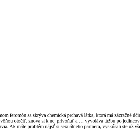
om feromón sa skrýva chemická prchavá látka, ktorá má zázračné účin
 vôňou otočiť, znova si k nej privoňať a … vyvoláva túžbu po jedincovi
a. Ak máte problém nájsť si sexuálneho partnera, vyskúšali ste už vš