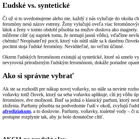
Ľudské vs. syntetické
Či už si to uvedomujeme alebo nie, každý z nás vylučuje do okolia c
feromóny nesú názov estreny. Ženy vylučujú oveľa viac feromónových
látok a ženy v tomto období pôsobia na mužov doslova ako magnety. 
môžeme cítiť (aj napriek tomu, že nemajú jasnú vôňu), vďačíme nevš
chémiu? Neopísateľný pocit, ktorý vás nútil stále sa k danému človeku 
pocitmi stoja ľudské feromóny. Neviditeľné, no veľmi účinné.
Okrem ľudských feromónom existujú aj syntetické, ktoré sú umelo vy
nevyrovná prirodzeným ľudským feromónom, dokáže poriadne opanta
Ako si správne vybrať
Ak ste sa rozhodli pre nákup novej voňavky, no stále sa neviete roz
voňavky totiž človek, ktorý na seba voňavku aplikuje, cíti jej vôňu ú
feromónov, dve možnosti. Buď sa jedná o klasický parfum, ktorý ne
zloženia. Parfumy pôsobia na podvedomie ľudí v okolí, zvyšujú ľudskú
afrodiziakum
, a to doslovne. Parfumy, voňavky, toaletné vody – či u
postupne rozplynie tak, aby ju bolo dostatočne cítiť.