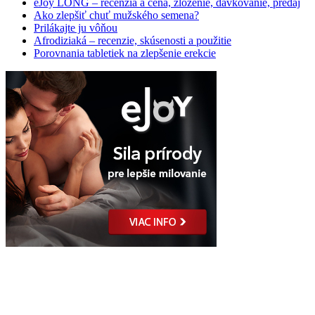
eJoy LONG – recenzia a cena, zloženie, dávkovanie, predaj
Ako zlepšiť chuť mužského semena?
Prilákajte ju vôňou
Afrodiziaká – recenzie, skúsenosti a použitie
Porovnania tabletiek na zlepšenie erekcie