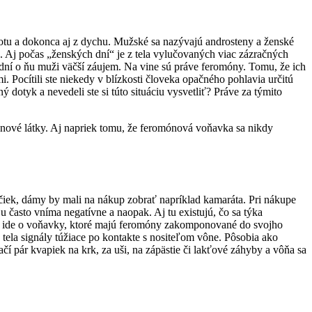
tu a dokonca aj z dychu. Mužské sa nazývajú androsteny a ženské
 Aj počas „ženských dní“ je z tela vylučovaných viac zázračných
dní o ňu muži väčší záujem. Na vine sú práve feromóny. Tomu, že ich
Pocítili ste niekedy v blízkosti človeka opačného pohlavia určitú
 dotyk a nevedeli ste si túto situáciu vysvetliť? Práve za týmito
ónové látky. Aj napriek tomu, že feromónová voňavka sa nikdy
ačiek, dámy by mali na nákup zobrať napríklad kamaráta. Pri nákupe
u často vníma negatívne a naopak. Aj tu existujú, čo sa týka
bo ide o voňavky, ktoré majú feromóny zakomponované do svojho
 tela signály túžiace po kontakte s nositeľom vône. Pôsobia ako
čí pár kvapiek na krk, za uši, na zápästie či lakťové záhyby a vôňa sa