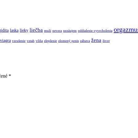
orgazmu
liečba
gidita
laska
lieky
muži
nevera
nezáujem
oddialenie vyvrcholenia
žena
viagra
vzrušenie
vztah
vôňa
zlepšenie
zlomený penis
zábava
život
čené
*