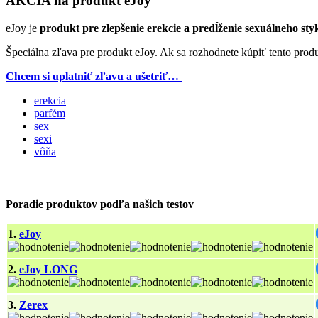
AKCIA na produkt eJoy
eJoy je
produkt pre zlepšenie erekcie a predĺženie sexuálneho st
Špeciálna zľava pre produkt eJoy. Ak sa rozhodnete kúpiť tento p
Chcem si uplatniť zľavu a ušetriť…
erekcia
parfém
sex
sexi
vôňa
Poradie produktov podľa našich testov
1.
eJoy
2.
eJoy LONG
3.
Zerex