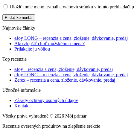
Uložiť moje meno, e-mail a webovú stránku v tomto prehliadači 
Pridať komentár
Najnovšie články
eJoy LONG – recenzia a cena, zloženie, dávkovanie, predaj
Ako zlepšiť chuť mužského semena?
Prilákajte ju vôňou
Top recenzie
eJoy – recenzia a cena, zloženie, dávkovanie, predaj
eJoy LONG – recenzia a cena, zloženie, dávkovanie, predaj
Zerex – recenzia a cena, zloženie, dávkovanie, predaj
Užitočné informácie
Zásady ochrany osobných údajov
Kontakt
Všetky práva vyhradené © 2026 Môj primár
Recenzie overených produktov na zlepšenie erekcie