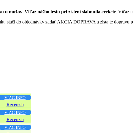
yku u mužov
.
Víťaz nášho testu pri zistení slabnutia erekcie
. Víťaz n
rodukt, stačí do objednávky zadať AKCIA DOPRAVA a zístajte dopravu 
VIAC INFO
Recenzia
VIAC INFO
Recenzia
VIAC INFO