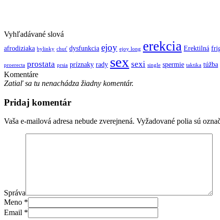
Vyhľadávané slová
erekcia
ejoy
afrodiziaka
dysfunkcia
Erektilná
fri
bylinky
chuť
ejoy long
sex
prostata
sexi
príznaky
rady
spermie
túžba
proerecta
prsia
single
taktika
Komentáre
Zatiaľ sa tu nenachádza žiadny komentár.
Pridaj komentár
Vaša e-mailová adresa nebude zverejnená.
Vyžadované polia sú ozna
Správa
Meno
*
Email
*