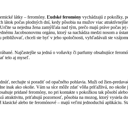
hemické látky – feromóny.
Ľudské feromóny
vychádzajú z pokožky, po
 látok počas plodných dní, kedy pôsobia na mužov viac atraktívnejšie.
Určite sa nejedna žena zamýšľala nad tým, prečo majú práve počas jej 
ednému Jacobsonovmu orgánu, ktorý sa nachádza medzi nosom a ústami. 
približovať, chceli ste byť v jeho spoločnosti, vyhľadávali ste vzájomný
rábané. Najčastejšie sa jedná o voňavky či parfumy obsahujúce ferom
ť telo aj myseľ.
hodnúť, nechajte si poradiť od opačného pohlavia. Muži od žien-predav
plne inak ako okolie. Vám sa síce môže zdať vôňa príťažlivá, no okolie j
obsahuje pridané feromóny, no pri kontakte s pokožkou tak pôsobí ale
 atraktivitu, priťahujú pozornosť, pôsobia na mozog, ktorý vysiela do
ž klasické alebo tie feromónové – majú veľmi jednoduchú aplikáciu. Sta