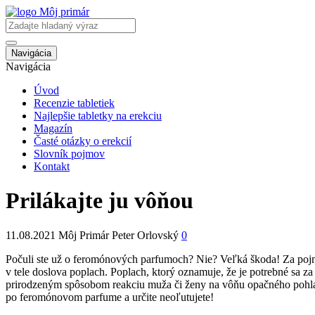
Navigácia
Navigácia
Úvod
Recenzie tabletiek
Najlepšie tabletky na erekciu
Magazín
Časté otázky o erekcií
Slovník pojmov
Kontakt
Prilákajte ju vôňou
11.08.2021
Môj Primár Peter Orlovský
0
Počuli ste už o feromónových parfumoch? Nie? Veľká škoda! Za pojm
v tele doslova poplach. Poplach, ktorý oznamuje, že je potrebné sa za
prirodzeným spôsobom reakciu muža či ženy na vôňu opačného pohlavi
po feromónovom parfume a určite neoľutujete!