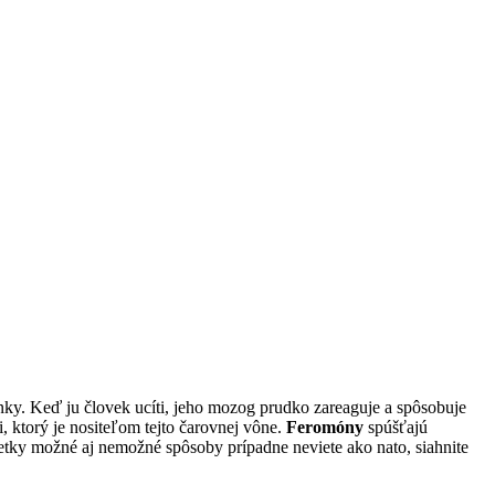
ky. Keď ju človek ucíti, jeho mozog prudko zareaguje a spôsobuje
, ktorý je nositeľom tejto čarovnej vône.
Feromóny
spúšťajú
etky možné aj nemožné spôsoby prípadne neviete ako nato, siahnite