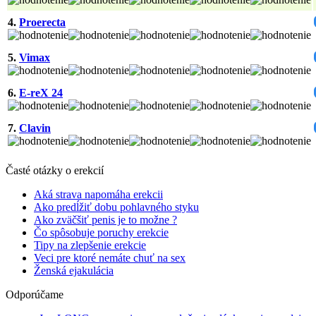
4.
Proerecta
5.
Vimax
6.
E-reX 24
7.
Clavin
Časté otázky o erekcií
Aká strava napomáha erekcii
Ako predĺžiť dobu pohlavného styku
Ako zväčšiť penis je to možne ?
Čo spôsobuje poruchy erekcie
Tipy na zlepšenie erekcie
Veci pre ktoré nemáte chuť na sex
Ženská ejakulácia
Odporúčame