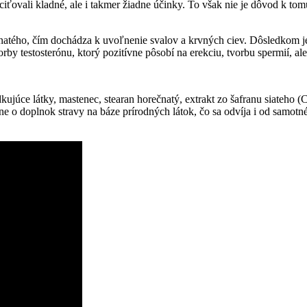
ťovali kladné, ale i takmer žiadne účinky. To však nie je dôvod k tomu,
natého, čím dochádza k uvoľnenie svalov a krvných ciev. Dôsledkom je
y testosterónu, ktorý pozitívne pôsobí na erekciu, tvorbu spermií, ale ta
dkujúce látky, mastenec, stearan horečnatý, extrakt zo šafranu siateho (
ne o doplnok stravy na báze prírodných látok, čo sa odvíja i od samotné