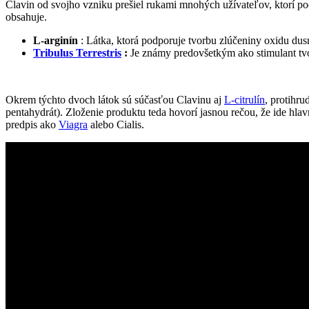
Clavin od svojho vzniku prešiel rukami mnohých užívateľov, ktorí poci
obsahuje.
L-arginín
: Látka, ktorá podporuje tvorbu zlúčeniny oxidu dus
Tribulus Terrestris
:
Je známy predovšetkým ako stimulant tvorb
Okrem týchto dvoch látok sú súčasťou Clavinu aj
L-citrulín
, protihru
pentahydrát). Zloženie produktu teda hovorí jasnou rečou, že ide hlav
predpis ako
Viagra
alebo Cialis.