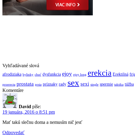
Vyhľadávané slová
erekcia
ejoy
afrodiziaka
dysfunkcia
Erektilná
fri
bylinky
chuť
ejoy long
sex
prostata
sexi
príznaky
rady
spermie
túžba
proerecta
prsia
single
taktika
Komentáre
David
píše:
19 januára, 2016 o 8:51 pm
Mať takú slečnu doma a nemusím nič jesť
Odpovedať