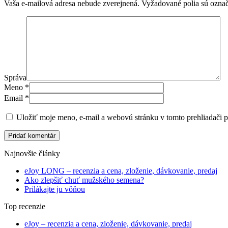
Vaša e-mailová adresa nebude zverejnená.
Vyžadované polia sú ozna
Správa
Meno
*
Email
*
Uložiť moje meno, e-mail a webovú stránku v tomto prehliadači 
Pridať komentár
Najnovšie články
eJoy LONG – recenzia a cena, zloženie, dávkovanie, predaj
Ako zlepšiť chuť mužského semena?
Prilákajte ju vôňou
Top recenzie
eJoy – recenzia a cena, zloženie, dávkovanie, predaj