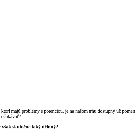
torí majú problémy s potenciou, je na našom trhu dostupný už pomerne
o očakávať?
e však skutočne taký účinný?