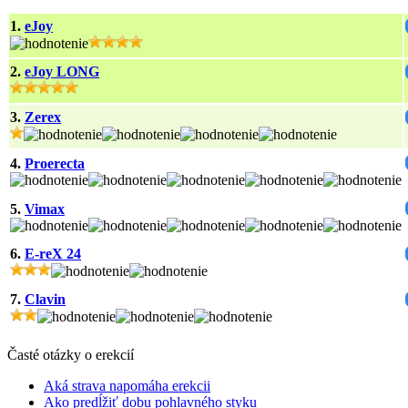
1.
eJoy
2.
eJoy LONG
3.
Zerex
4.
Proerecta
5.
Vimax
6.
E-reX 24
7.
Clavin
Časté otázky o erekcií
Aká strava napomáha erekcii
Ako predĺžiť dobu pohlavného styku