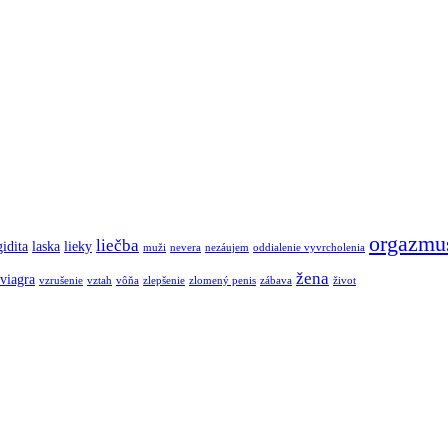
orgazmu
liečba
gidita
laska
lieky
muži
nevera
nezáujem
oddialenie vyvrcholenia
žena
viagra
vzrušenie
vztah
vôňa
zlepšenie
zlomený penis
zábava
život