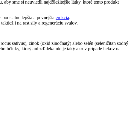
 aby sme si neuviedli najdôležitejšie látky, ktoré tento produkt
 podstatne lepšia a pevnejšia
erekcia
.
ktiež i na rast sily a regeneráciu svalov.
Crocus sativus), zinok (oxid zinočnatý) alebo selén (seleničitan sodný
ho účinky, ktorý ani zďaleka nie je taký ako v prípade liekov na