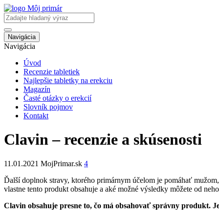
Navigácia
Navigácia
Úvod
Recenzie tabletiek
Najlepšie tabletky na erekciu
Magazín
Časté otázky o erekcií
Slovník pojmov
Kontakt
Clavin – recenzie a skúsenosti
11.01.2021
MojPrimar.sk
4
Ďalší doplnok stravy, ktorého primárnym účelom je pomáhať mužom, k
vlastne tento produkt obsahuje a aké možné výsledky môžete od neh
Clavin obsahuje presne to, čo má obsahovať správny produkt. J