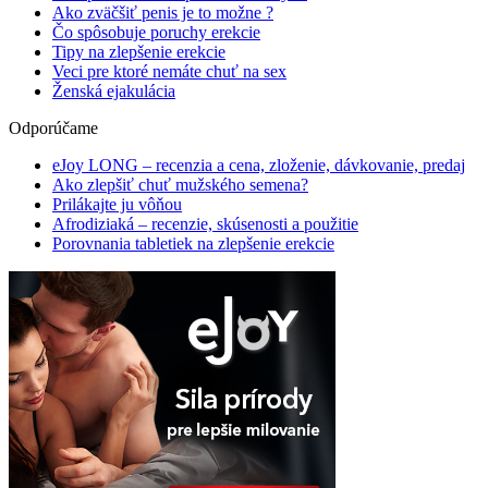
Ako zväčšiť penis je to možne ?
Čo spôsobuje poruchy erekcie
Tipy na zlepšenie erekcie
Veci pre ktoré nemáte chuť na sex
Ženská ejakulácia
Odporúčame
eJoy LONG – recenzia a cena, zloženie, dávkovanie, predaj
Ako zlepšiť chuť mužského semena?
Prilákajte ju vôňou
Afrodiziaká – recenzie, skúsenosti a použitie
Porovnania tabletiek na zlepšenie erekcie