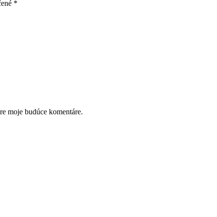
čené
*
pre moje budúce komentáre.