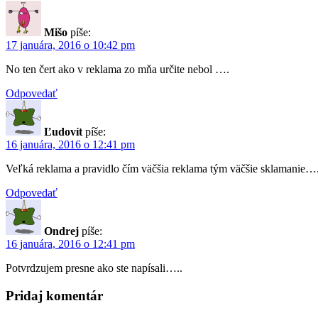
Mišo
píše:
17 januára, 2016 o 10:42 pm
No ten čert ako v reklama zo mňa určite nebol ….
Odpovedať
Ľudovít
píše:
16 januára, 2016 o 12:41 pm
Veľká reklama a pravidlo čím väčšia reklama tým väčšie sklamanie….
Odpovedať
Ondrej
píše:
16 januára, 2016 o 12:41 pm
Potvrdzujem presne ako ste napísali…..
Pridaj komentár