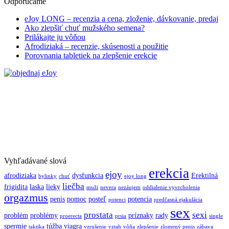
Odporúčame
eJoy LONG – recenzia a cena, zloženie, dávkovanie, predaj
Ako zlepšiť chuť mužského semena?
Prilákajte ju vôňou
Afrodiziaká – recenzie, skúsenosti a použitie
Porovnania tabletiek na zlepšenie erekcie
Vyhľadávané slová
erekcia
ejoy
afrodiziaka
dysfunkcia
Erektilná
bylinky
chuť
ejoy long
liečba
frigidita
laska
lieky
muži
nevera
nezáujem
oddialenie vyvrcholenia
orgazmus
penis
pomoc
posteľ
potencia
potenci
predčasná ejakulácia
sex
prostata
sexi
problém
problémy
príznaky
rady
proerecta
prsia
single
spermie
túžba
viagra
taktika
vzrušenie
vztah
vôňa
zlepšenie
zlomený penis
zábava