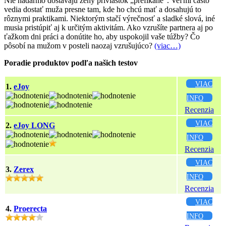
Nie nadarmo dostávajú ženy prívlastok „prefíkané“. Veľmi často
vedia dostať muža presne tam, kde ho chcú mať a dosahujú to
rôznymi praktikami. Niektorým stačí výrečnosť a sladké slová, iné
musia pristúpiť aj k určitým aktivitám. Ako vzrušíte partnera aj po
ťažkom dni práci a donútite ho, aby uspokojil vaše túžby? Čo
pôsobí na mužom v posteli naozaj vzrušujúco?
(viac…)
Poradie produktov podľa našich testov
VIAC
1.
eJoy
INFO
Recenzia
VIAC
2.
eJoy LONG
INFO
Recenzia
VIAC
3.
Zerex
INFO
Recenzia
VIAC
4.
Proerecta
INFO