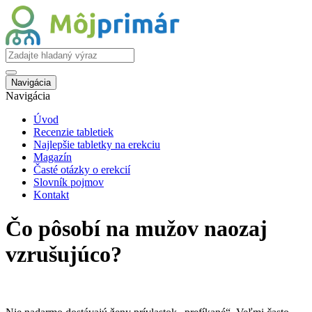
Navigácia
Navigácia
Úvod
Recenzie tabletiek
Najlepšie tabletky na erekciu
Magazín
Časté otázky o erekcií
Slovník pojmov
Kontakt
Čo pôsobí na mužov naozaj
vzrušujúco?