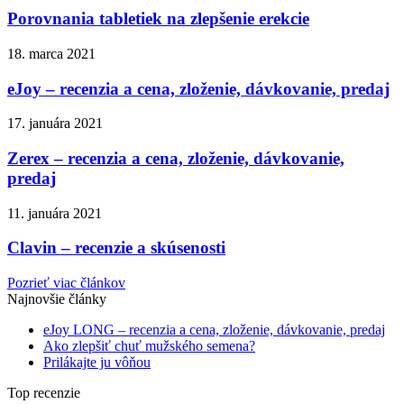
Porovnania tabletiek na zlepšenie erekcie
18. marca 2021
eJoy – recenzia a cena, zloženie, dávkovanie, predaj
17. januára 2021
Zerex – recenzia a cena, zloženie, dávkovanie,
predaj
11. januára 2021
Clavin – recenzie a skúsenosti
Pozrieť viac článkov
Najnovšie články
eJoy LONG – recenzia a cena, zloženie, dávkovanie, predaj
Ako zlepšiť chuť mužského semena?
Prilákajte ju vôňou
Top recenzie