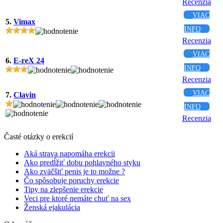
Recenzia
VIAC
5.
Vimax
INFO
Recenzia
VIAC
6.
E-reX 24
INFO
Recenzia
VIAC
7.
Clavin
INFO
Recenzia
Časté otázky o erekcií
Aká strava napomáha erekcii
Ako predĺžiť dobu pohlavného styku
Ako zväčšiť penis je to možne ?
Čo spôsobuje poruchy erekcie
Tipy na zlepšenie erekcie
Veci pre ktoré nemáte chuť na sex
Ženská ejakulácia