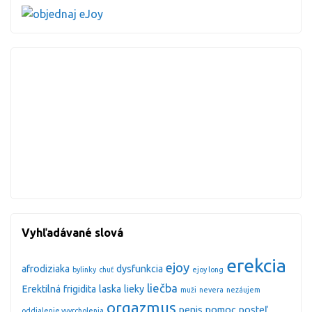
Vyhľadávané slová
erekcia
ejoy
afrodiziaka
dysfunkcia
bylinky
chuť
ejoy long
liečba
Erektilná
frigidita
laska
lieky
muži
nevera
nezáujem
orgazmus
penis
pomoc
posteľ
oddialenie vyvrcholenia