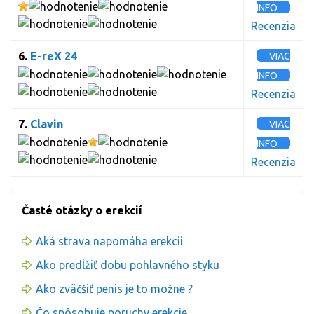
INFO
Recenzia
6.
E-reX 24
VIAC
INFO
Recenzia
7.
Clavin
VIAC
INFO
Recenzia
Časté otázky o erekcií
Aká strava napomáha erekcii
Ako predĺžiť dobu pohlavného styku
Ako zväčšiť penis je to možne ?
Čo spôsobuje poruchy erekcie