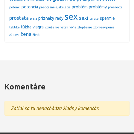
potencia
problém
problémy
potenci
predčasná ejakulácia
proerecta
sex
prostata
sexi
príznaky
rady
spermie
prsia
single
túžba
viagra
taktika
vzrušenie
vztah
vôňa
zlepšenie
zlomený penis
žena
zábava
život
Komentáre
Zatiaľ sa tu nenachádza žiadny komentár.