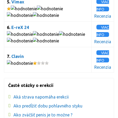
5.
Vimax
VIAC
INFO
Recenzia
6.
E-reX 24
VIAC
INFO
Recenzia
VIAC
7.
Clavin
INFO
Recenzia
Časté otázky o erekcií
Aká strava napomáha erekcii
Ako predĺžiť dobu pohlavného styku
Ako zväčšiť penis je to možne ?