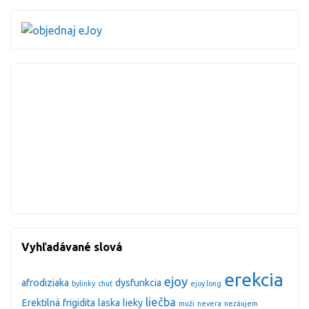
Vyhľadávané slová
erekcia
ejoy
afrodiziaka
dysfunkcia
bylinky
chuť
ejoy long
liečba
Erektilná
frigidita
laska
lieky
muži
nevera
nezáujem