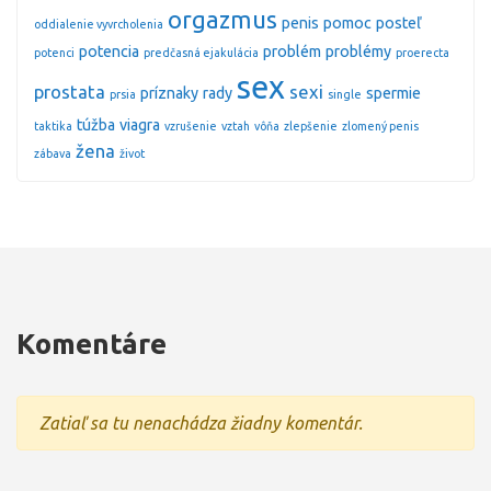
orgazmus
penis
pomoc
posteľ
oddialenie vyvrcholenia
potencia
problém
problémy
potenci
predčasná ejakulácia
proerecta
sex
prostata
sexi
príznaky
rady
spermie
prsia
single
túžba
viagra
taktika
vzrušenie
vztah
vôňa
zlepšenie
zlomený penis
žena
zábava
život
Komentáre
Zatiaľ sa tu nenachádza žiadny komentár.