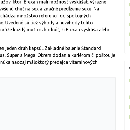
užov, ktorí Erexan mali možnosť vyskúšať, výrazné
zvýšenú chuť na sex a značné predĺženie sexu. Na
nachádza množstvo referencií od spokojných
e. Uvedené sú tiež výhody a nevýhody tohto
 môže každý muž rozhodnúť, či Erexan vyskúša alebo
en jeden druh kapsúl. Základné balenie Štandard
Plus, Super a Mega. Okrem dodania kuriérom či poštou je
núka naozaj máloktorý predajca vitamínových