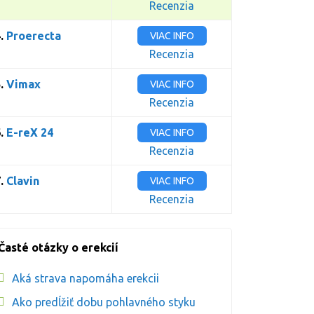
Recenzia
4.
Proerecta
VIAC INFO
Recenzia
5.
Vimax
VIAC INFO
Recenzia
6.
E-reX 24
VIAC INFO
Recenzia
7.
Clavin
VIAC INFO
Recenzia
Časté otázky o erekcií
Aká strava napomáha erekcii
Ako predĺžiť dobu pohlavného styku