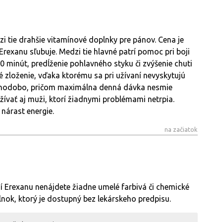
i tie drahšie vitamínové doplnky pre pánov. Cena je
rexanu sľubuje. Medzi tie hlavné patrí pomoc pri boji
60 minút, predĺženie pohlavného styku či zvýšenie chuti
é zloženie, vďaka ktorému sa pri užívaní nevyskytujú
 dlhodobo, pričom maximálna denná dávka nesmie
ívať aj muži, ktorí žiadnymi problémami netrpia.
nárast energie.
na začiatok
ní Erexanu nenájdete žiadne umelé farbivá či chemické
lnok, ktorý je dostupný bez lekárskeho predpisu.