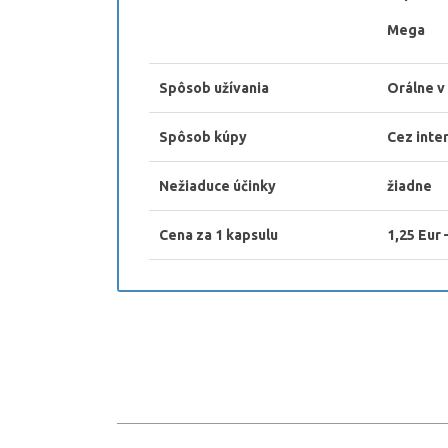
Mega 6
Spôsob užívania
Orálne v 
Spôsob kúpy
Cez inte
Nežiaduce účinky
žiadne
Cena za 1 kapsulu
1,25 Eur 