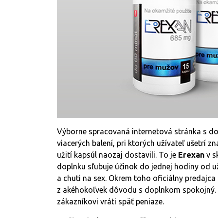
Výborne spracovaná internetová stránka s d
viacerých balení, pri ktorých užívateľ ušetrí 
užití kapsúl naozaj dostavili. To je
Erexan
v s
doplnku sľubuje účinok do jednej hodiny od už
a chuti na sex. Okrem toho oficiálny predajca
z akéhokoľvek dôvodu s doplnkom spokojný. St
zákazníkovi vráti späť peniaze.