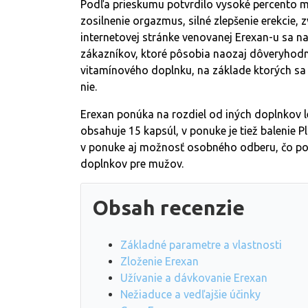
Podľa prieskumu potvrdilo vysoké percento m
zosilnenie orgazmus, silné zlepšenie erekcie, 
internetovej stránke venovanej Erexan-u sa 
zákazníkov, ktoré pôsobia naozaj dôveryhodn
vitamínového doplnku, na základe ktorých sa
nie.
Erexan ponúka na rozdiel od iných doplnkov l
obsahuje 15 kapsúl, v ponuke je tiež balenie 
v ponuke aj možnosť osobného odberu, čo po
doplnkov pre mužov.
Obsah recenzie
Základné parametre a vlastnosti
Zloženie E
rexan
Užívanie a dávkovanie Erexan
Nežiaduce a vedľajšie účinky