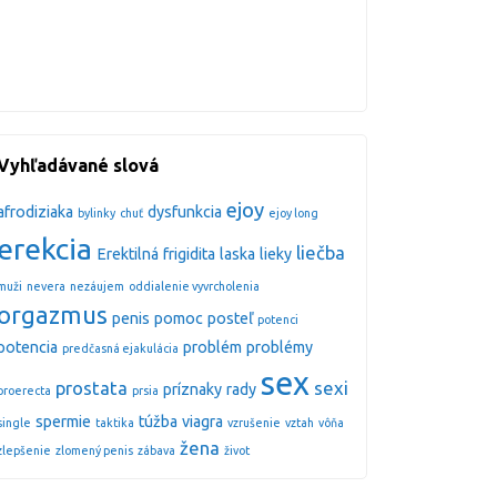
Vyhľadávané slová
ejoy
afrodiziaka
dysfunkcia
bylinky
chuť
ejoy long
erekcia
liečba
Erektilná
frigidita
laska
lieky
muži
nevera
nezáujem
oddialenie vyvrcholenia
orgazmus
penis
pomoc
posteľ
potenci
potencia
problém
problémy
predčasná ejakulácia
sex
prostata
sexi
príznaky
rady
proerecta
prsia
spermie
túžba
viagra
single
taktika
vzrušenie
vztah
vôňa
žena
zlepšenie
zlomený penis
zábava
život