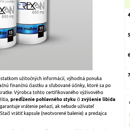
ostatkom užitočných informácií, výhodná ponuka
značnú finančnú čiastku a sľubované účinky, ktoré sa po
kratke. Výrobca tohto certifikovaného výživového
itia,
predĺženie pohlavného styku
či
zvýšenie libida
 garantuje vrátenie peňazí, ak nebude užívateľ
ačí vrátiť kapsule (neotvorené balenie) a predajca