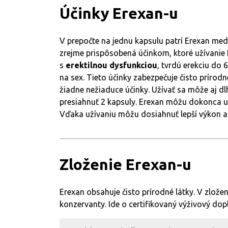
Účinky
Erexan-u
V prepočte na jednu kapsulu patrí Erexan medz
zrejme prispôsobená účinkom, ktoré užívanie E
s
erektilnou dysfunkciou
, tvrdú erekciu do 
na sex. Tieto účinky zabezpečuje čisto prírodn
žiadne nežiaduce účinky. Užívať sa môže aj
presiahnuť 2 kapsuly. Erexan môžu dokonca už
Vďaka užívaniu môžu dosiahnuť lepší výkon a 
Zloženie Erexan-u
Erexan obsahuje čisto prírodné látky. V zlože
konzervanty. Ide o certifikovaný výživový dop