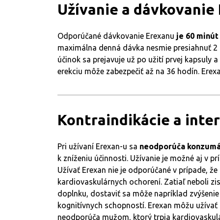
Užívanie a dávkovanie
Odporúčané dávkovanie Erexanu
je 60 minú
maximálna denná dávka nesmie presiahnuť 2 
účinok sa prejavuje už po užití prvej kapsuly 
erekciu môže zabezpečiť až na 36 hodín. Erex
Kontraindikácie a inte
Pri užívaní Erexan-u sa
neodporúča konzumác
k zníženiu účinnosti. Užívanie je možné aj v pr
Užívať Erexan nie je odporúčané v prípade, ž
kardiovaskulárnych ochorení. Zatiaľ neboli zis
doplnku, dostaviť sa môže napríklad zvýšenie f
kognitívnych schopností. Erexan môžu užívať i
neodporúča mužom, ktorý trpia kardiovaskulár