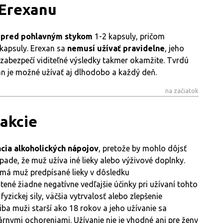
 Erexanu
t pred pohlavným stykom
1-2 kapsuly, pričom
kapsuly. Erexan sa
nemusí užívať pravidelne
, jeho
a zabezpečí viditeľné výsledky takmer okamžite. Tvrdú
an je možné užívať aj dlhodobo a každý deň.
na začiatok
rakcie
ia alkoholických nápojov
, pretože by mohlo dôjsť
ípade, že muž užíva iné lieky alebo výživové doplnky.
e má muž predpísané lieky v dôsledku
tené žiadne negatívne vedľajšie účinky pri užívaní tohto
yzickej sily, väčšia vytrvalosť alebo zlepšenie
ba muži starší ako 18 rokov a jeho užívanie sa
nymi ochoreniami. Užívanie nie je vhodné ani pre ženy