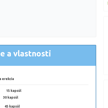
 a vlastnosti
a erekcia
d 15 kapsúl
0 kapsúl
45 kapsúl