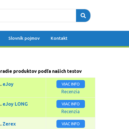
Slovník pojmov
Kontakt
radie produktov podľa našich testov
1.
eJoy
VIAC INFO
Recenzia
2.
eJoy LONG
VIAC INFO
Recenzia
3.
Zerex
VIAC INFO