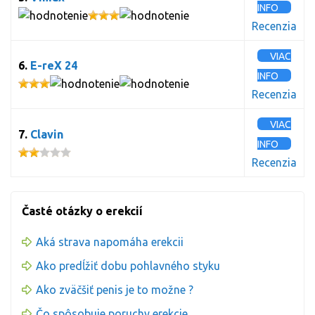
INFO
Recenzia
VIAC
6.
E-reX 24
INFO
Recenzia
VIAC
7.
Clavin
INFO
Recenzia
Časté otázky o erekcií
Aká strava napomáha erekcii
Ako predĺžiť dobu pohlavného styku
Ako zväčšiť penis je to možne ?
Čo spôsobuje poruchy erekcie