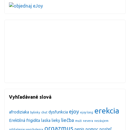
Vyhľadávané slová
erekcia
ejoy
afrodiziaka
dysfunkcia
bylinky
chuť
ejoy long
liečba
Erektilná
frigidita
laska
lieky
muži
nevera
nezáujem
orgazmus
penis
pomoc
posteľ
oddialenie vyvrcholenia