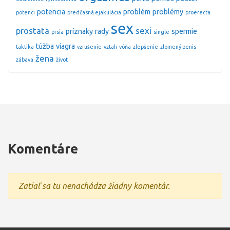
potencia
problém
problémy
potenci
predčasná ejakulácia
proerecta
sex
prostata
sexi
príznaky
rady
spermie
prsia
single
túžba
viagra
taktika
vzrušenie
vztah
vôňa
zlepšenie
zlomený penis
žena
zábava
život
Komentáre
Zatiaľ sa tu nenachádza žiadny komentár.