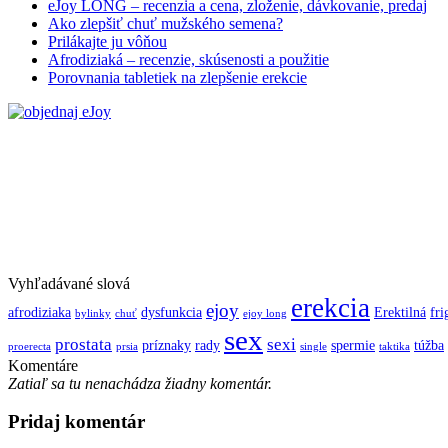
eJoy LONG – recenzia a cena, zloženie, dávkovanie, predaj
Ako zlepšiť chuť mužského semena?
Prilákajte ju vôňou
Afrodiziaká – recenzie, skúsenosti a použitie
Porovnania tabletiek na zlepšenie erekcie
Vyhľadávané slová
erekcia
ejoy
afrodiziaka
dysfunkcia
Erektilná
fri
bylinky
chuť
ejoy long
sex
prostata
sexi
príznaky
rady
spermie
túžba
proerecta
prsia
single
taktika
Komentáre
Zatiaľ sa tu nenachádza žiadny komentár.
Pridaj komentár