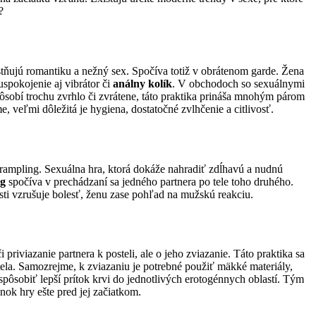
?
stňujú romantiku a nežný sex. Spočíva totiž v obrátenom garde. Žena
spokojenie aj vibrátor či
análny kolík
. V obchodoch so sexuálnymi
ôsobí trochu zvrhlo či zvrátene, táto praktika prináša mnohým párom
 veľmi dôležitá je hygiena, dostatočné zvlhčenie a citlivosť.
rampling. Sexuálna hra, ktorá dokáže nahradiť zdĺhavú a nudnú
g
spočíva v prechádzaní sa jedného partnera po tele toho druhého.
ti vzrušuje bolesť, ženu zase pohľad na mužskú reakciu.
priviazanie partnera k posteli, ale o jeho zviazanie. Táto praktika sa
 tela. Samozrejme, k zviazaniu je potrebné použiť mäkké materiály,
spôsobiť lepší prítok krvi do jednotlivých erotogénnych oblastí. Tým
nok hry ešte pred jej začiatkom.