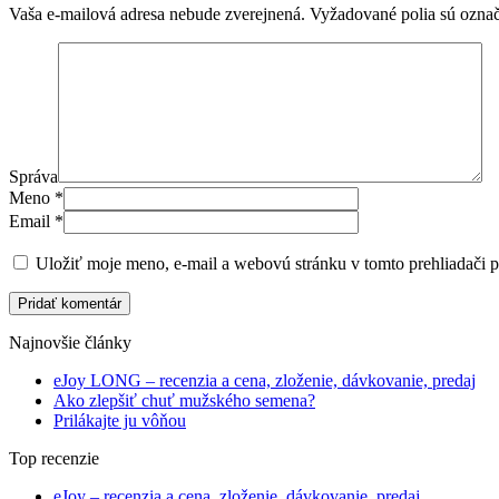
Vaša e-mailová adresa nebude zverejnená.
Vyžadované polia sú ozna
Správa
Meno
*
Email
*
Uložiť moje meno, e-mail a webovú stránku v tomto prehliadači 
Pridať komentár
Najnovšie články
eJoy LONG – recenzia a cena, zloženie, dávkovanie, predaj
Ako zlepšiť chuť mužského semena?
Prilákajte ju vôňou
Top recenzie
eJoy – recenzia a cena, zloženie, dávkovanie, predaj