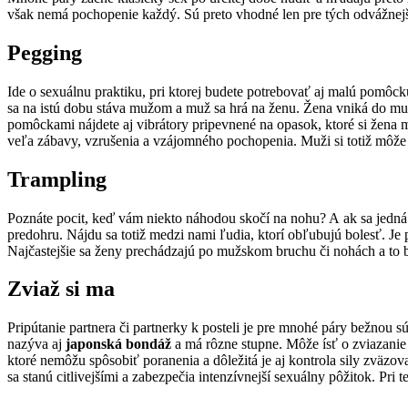
však nemá pochopenie každý. Sú preto vhodné len pre tých odvážnejš
Pegging
Ide o sexuálnu praktiku, pri ktorej budete potrebovať aj malú pomôc
sa na istú dobu stáva mužom a muž sa hrá na ženu. Žena vniká do muž
pomôckami nájdete aj vibrátory pripevnené na opasok, ktoré si žena 
veľa zábavy, vzrušenia a vzájomného pochopenia. Muži si totiž môže r
Trampling
Poznáte pocit, keď vám niekto náhodou skočí na nohu? A ak sa jedná
predohru. Nájdu sa totiž medzi nami ľudia, ktorí obľubujú bolesť. Je 
Najčastejšie sa ženy prechádzajú po mužskom bruchu či nohách a to b
Zviaž si ma
Pripútanie partnera či partnerky k posteli je pre mnohé páry bežnou sú
nazýva aj
japonská bondáž
a má rôzne stupne. Môže ísť o zviazanie 
ktoré nemôžu spôsobiť poranenia a dôležitá je aj kontrola sily zväzov
sa stanú citlivejšími a zabezpečia intenzívnejší sexuálny pôžitok. Pri