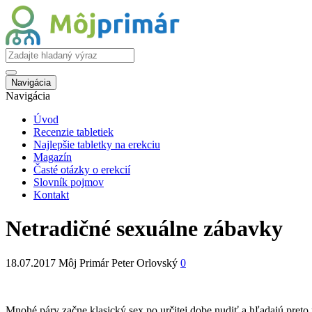
Navigácia
Navigácia
Úvod
Recenzie tabletiek
Najlepšie tabletky na erekciu
Magazín
Časté otázky o erekcií
Slovník pojmov
Kontakt
Netradičné sexuálne zábavky
18.07.2017
Môj Primár Peter Orlovský
0
Mnohé páry začne klasický sex po určitej dobe nudiť a hľadajú preto m