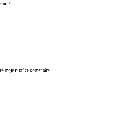
čené
*
pre moje budúce komentáre.