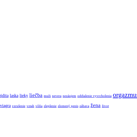
orgazmu
liečba
gidita
laska
lieky
muži
nevera
nezáujem
oddialenie vyvrcholenia
žena
viagra
vzrušenie
vztah
vôňa
zlepšenie
zlomený penis
zábava
život