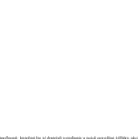
ožnosti, ktorými by si dopriali vzrušenie a nové sexuálne zážitky ako 