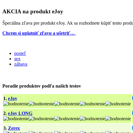
AKCIA na produkt eJoy
Špeciálna zľava pre produkt eJoy. Ak sa rozhodnete kúpiť tento p
Chcem si uplatniť zľavu a ušetriť…
posteľ
sex
zábava
Poradie produktov podľa našich testov
1.
eJoy
2.
eJoy LONG
3.
Zerex