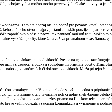
ích, nebojácnych a možno trochu perverzných. O aké aktivity sa jedná
ku –
vibrátor
. Táto hra naozaj nie je vhodná pre povahy, ktoré upredno
ského análneho otvoru najprv prstami a neskôr použije na partnerove u
môže zapnúť okolo pása a naozaj tak nahradiť mužskú rolu. Možno to p
eálne vyskúšať pocity, ktoré žena zažíva pri análnom sexe. Samozrejme,
 o dámu v topánkach na podpätkoch? Presne na tejto podstate funguje t
pre nich vzrušujúca, erotická a spôsobuje im príjemné pocity.
Tramplin
uď naboso, v pančuchách či dokonca v opätkoch. Muža pri tejto činnos
časťou sexuálnych hier. V tomto prípade sa však nejedná o pripútanie či 
rúk, ich priviazanie k telu, zviazanie nôh či úplné znehybnenie celého
ania. Ide v podstate o viazanie uzlov priamo na ľudskom tele, ktoré má 
 tejto hre je veľmi dôležitá vzájomná komunikácia a vyjasnenie si podmie