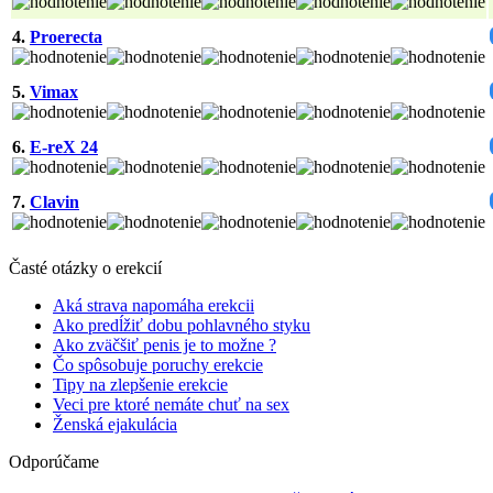
4.
Proerecta
5.
Vimax
6.
E-reX 24
7.
Clavin
Časté otázky o erekcií
Aká strava napomáha erekcii
Ako predĺžiť dobu pohlavného styku
Ako zväčšiť penis je to možne ?
Čo spôsobuje poruchy erekcie
Tipy na zlepšenie erekcie
Veci pre ktoré nemáte chuť na sex
Ženská ejakulácia
Odporúčame