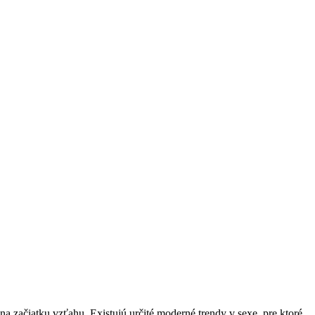
na začiatku vzťahu. Existujú určité moderné trendy v sexe, pre ktoré