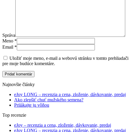
Správa
Meno
*
Email
*
Uložiť moje meno, e-mail a webovú stránku v tomto prehliadači
pre moje budúce komentáre.
Pridať komentár
Najnovšie články
eJoy LONG – recenzia a cena, zloženie, dávkovanie, predaj
Ako zlepšiť chuť mužského semena?
Prilákajte ju vôňou
Top recenzie
eJoy – recenzia a cena, zloženie, dávkovanie, predaj
eJoy LONG – recenzia a cena, zloženie, dávkovanie, predaj