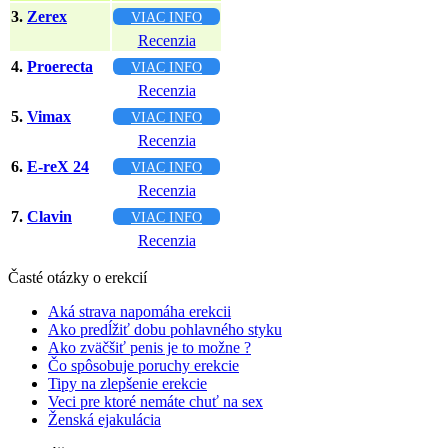
3.
Zerex
VIAC INFO
Recenzia
4.
Proerecta
VIAC INFO
Recenzia
5.
Vimax
VIAC INFO
Recenzia
6.
E-reX 24
VIAC INFO
Recenzia
7.
Clavin
VIAC INFO
Recenzia
Časté otázky o erekcií
Aká strava napomáha erekcii
Ako predĺžiť dobu pohlavného styku
Ako zväčšiť penis je to možne ?
Čo spôsobuje poruchy erekcie
Tipy na zlepšenie erekcie
Veci pre ktoré nemáte chuť na sex
Ženská ejakulácia