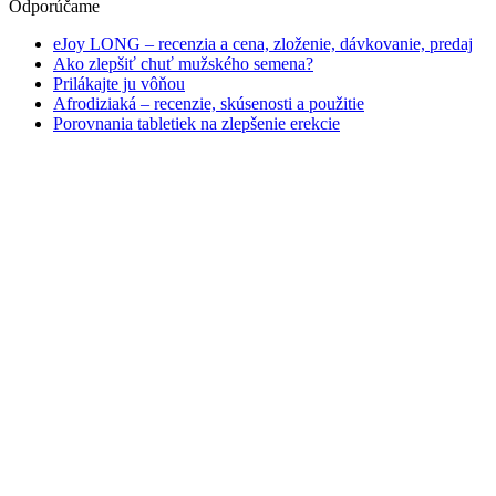
Odporúčame
eJoy LONG – recenzia a cena, zloženie, dávkovanie, predaj
Ako zlepšiť chuť mužského semena?
Prilákajte ju vôňou
Afrodiziaká – recenzie, skúsenosti a použitie
Porovnania tabletiek na zlepšenie erekcie