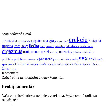
Vyhľadávané slová
erekcia
ejoy
afrodiziaka
dysfunkcia
Erektilná
bylinky
chuť
ejoy long
liečba
frigidita
laska
lieky
muži
nevera
nezáujem
oddialenie vyvrcholenia
orgazmus
penis
pomoc
posteľ
potencia
potenci
predčasná ejakulácia
sex
prostata
sexi
problém
problémy
príznaky
rady
proerecta
prsia
single
spermie
túžba
viagra
taktika
vzrušenie
vztah
vôňa
zlepšenie
zlomený penis
zábava
žena
život
Komentáre
Zatiaľ sa tu nenachádza žiadny komentár.
Pridaj komentár
Vaša e-mailová adresa nebude zverejnená.
Vyžadované polia sú
označené
*