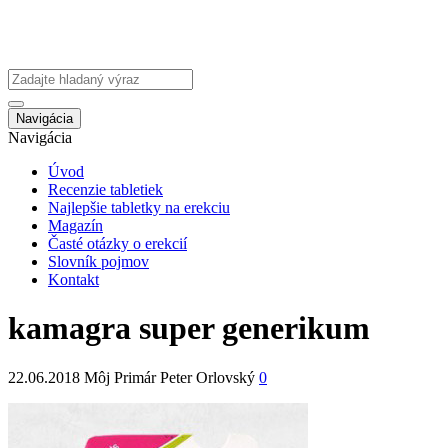
Navigácia
Navigácia
Úvod
Recenzie tabletiek
Najlepšie tabletky na erekciu
Magazín
Časté otázky o erekcií
Slovník pojmov
Kontakt
kamagra super generikum
22.06.2018
Môj Primár Peter Orlovský
0