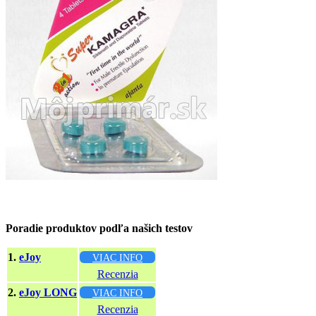
Poradie produktov podľa našich testov
1.
eJoy
VIAC INFO
Recenzia
2.
eJoy LONG
VIAC INFO
Recenzia