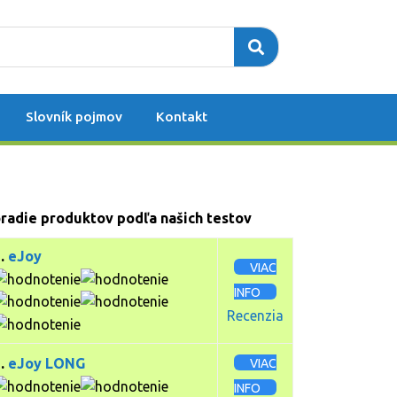
Slovník pojmov
Kontakt
radie produktov podľa našich testov
1.
eJoy
VIAC
INFO
Recenzia
2.
eJoy LONG
VIAC
INFO