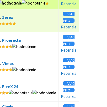
Recenzia
VIAC
3.
Zerex
INFO
Recenzia
VIAC
4.
Proerecta
INFO
Recenzia
VIAC
5.
Vimax
INFO
Recenzia
VIAC
6.
E-reX 24
INFO
Recenzia
7.
Clavin
VIAC