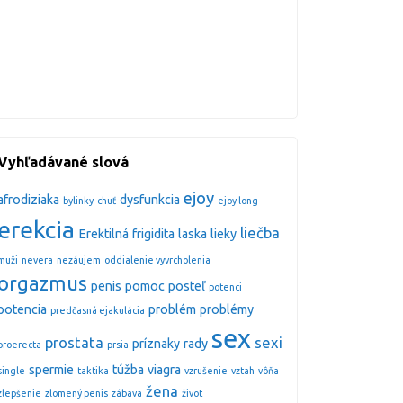
Vyhľadávané slová
ejoy
afrodiziaka
dysfunkcia
bylinky
chuť
ejoy long
erekcia
liečba
Erektilná
frigidita
laska
lieky
muži
nevera
nezáujem
oddialenie vyvrcholenia
orgazmus
penis
pomoc
posteľ
potenci
potencia
problém
problémy
predčasná ejakulácia
sex
prostata
sexi
príznaky
rady
proerecta
prsia
spermie
túžba
viagra
single
taktika
vzrušenie
vztah
vôňa
žena
zlepšenie
zlomený penis
zábava
život