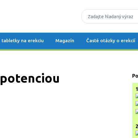
 tabletky na erekciu
Magazín
Časté otázky o erekcií
mpotenciou
Po