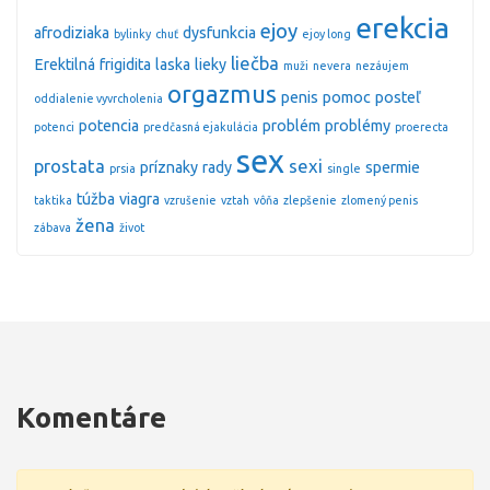
erekcia
ejoy
afrodiziaka
dysfunkcia
bylinky
chuť
ejoy long
liečba
Erektilná
frigidita
laska
lieky
muži
nevera
nezáujem
orgazmus
penis
pomoc
posteľ
oddialenie vyvrcholenia
potencia
problém
problémy
potenci
predčasná ejakulácia
proerecta
sex
prostata
sexi
príznaky
rady
spermie
prsia
single
túžba
viagra
taktika
vzrušenie
vztah
vôňa
zlepšenie
zlomený penis
žena
zábava
život
Komentáre