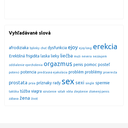
Vyhľadávané slová
erekcia
ejoy
afrodiziaka
dysfunkcia
bylinky
chuť
ejoy long
liečba
Erektilná
frigidita
laska
lieky
muži
nevera
nezáujem
orgazmus
penis
pomoc
posteľ
oddialenie vyvrcholenia
potencia
problém
problémy
potenci
predčasná ejakulácia
proerecta
sex
prostata
sexi
príznaky
rady
spermie
prsia
single
túžba
viagra
taktika
vzrušenie
vztah
vôňa
zlepšenie
zlomený penis
žena
zábava
život