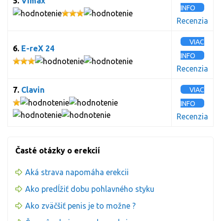
5.
Vimax
INFO
Recenzia
VIAC
6.
E-reX 24
INFO
Recenzia
7.
Clavin
VIAC
INFO
Recenzia
Časté otázky o erekcií
Aká strava napomáha erekcii
Ako predĺžiť dobu pohlavného styku
Ako zväčšiť penis je to možne ?