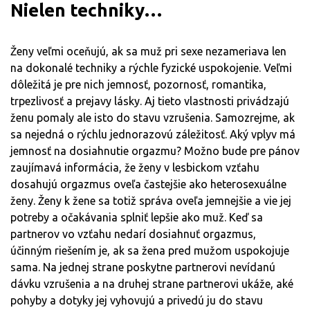
Nielen techniky…
Ženy veľmi oceňujú, ak sa muž pri sexe nezameriava len
na dokonalé techniky a rýchle fyzické uspokojenie. Veľmi
dôležitá je pre nich jemnosť, pozornosť, romantika,
trpezlivosť a prejavy lásky. Aj tieto vlastnosti privádzajú
ženu pomaly ale isto do stavu vzrušenia. Samozrejme, ak
sa nejedná o rýchlu jednorazovú záležitosť. Aký vplyv má
jemnosť na dosiahnutie orgazmu? Možno bude pre pánov
zaujímavá informácia, že ženy v lesbickom vzťahu
dosahujú orgazmus oveľa častejšie ako heterosexuálne
ženy. Ženy k žene sa totiž správa oveľa jemnejšie a vie jej
potreby a očakávania splniť lepšie ako muž. Keď sa
partnerov vo vzťahu nedarí dosiahnuť orgazmus,
účinným riešením je, ak sa žena pred mužom uspokojuje
sama. Na jednej strane poskytne partnerovi nevídanú
dávku vzrušenia a na druhej strane partnerovi ukáže, aké
pohyby a dotyky jej vyhovujú a privedú ju do stavu