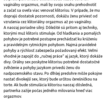
vaginálny orgazmus, mali by svoju snahu prehodnotiť
a začať sa oveľa viac venovať klitorisu. V prípade, že mu
doprajú dostatok pozornosti, dokážu ženu priviesť od
vzrušenia cez klitoriálny orgazmus až po vaginálny.
A naozaj poriadne silný. Dôležité sú pritom aj techniky,
ktorými muž klitoris stimuluje. Od hladkania a pomalých
pohybov je potrebné postupne prechádzať ku krúženiu
a pravidelným rytmickým pohybom. Najmä pravidelné
pohyby a rýchlosť zabezpečia požadovaný efekt. Veľmi
vhodné je zapojiť do „ručnej práce“ aj jazyk, ktorý dokáže
divy. Orálny sex poskytne klitorisu potrebné dostatočné
zvlhčenie a pohyby jazykom privedú ženu do
nadpozemského stavu. Po dlhšej predohre môže pokojne
nastať divokejší sex, ktorý bude určitou čerešničkou na
torte. Ak bude stimulácia klitorisu naozaj dôsledná,
partnerka zažije počas jedného milovania hneď viac
orgazmov.