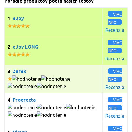
Poradie produktov podľa našich testov
VIAC
1.
eJoy
INFO
Recenzia
VIAC
2.
eJoy LONG
INFO
Recenzia
3.
Zerex
VIAC
INFO
Recenzia
4.
Proerecta
VIAC
INFO
Recenzia
VIAC