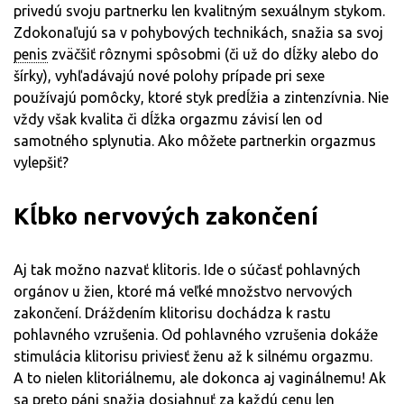
privedú svoju partnerku len kvalitným sexuálnym stykom.
Zdokonaľujú sa v pohybových technikách, snažia sa svoj
penis
zväčšiť rôznymi spôsobmi (či už do dĺžky alebo do
šírky), vyhľadávajú nové polohy prípade pri sexe
používajú pomôcky, ktoré styk predĺžia a zintenzívnia. Nie
vždy však kvalita či dĺžka orgazmu závisí len od
samotného splynutia. Ako môžete partnerkin orgazmus
vylepšiť?
Kĺbko nervových zakončení
Aj tak možno nazvať klitoris. Ide o súčasť pohlavných
orgánov u žien, ktoré má veľké množstvo nervových
zakončení. Dráždením klitorisu dochádza k rastu
pohlavného vzrušenia. Od pohlavného vzrušenia dokáže
stimulácia klitorisu priviesť ženu až k silnému orgazmu.
A to nielen klitoriálnemu, ale dokonca aj vaginálnemu! Ak
sa preto páni snažia dosiahnuť za každú cenu len