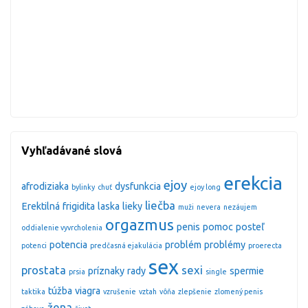
Vyhľadávané slová
erekcia
ejoy
afrodiziaka
dysfunkcia
bylinky
chuť
ejoy long
liečba
Erektilná
frigidita
laska
lieky
muži
nevera
nezáujem
orgazmus
penis
pomoc
posteľ
oddialenie vyvrcholenia
potencia
problém
problémy
potenci
predčasná ejakulácia
proerecta
sex
prostata
sexi
príznaky
rady
spermie
prsia
single
túžba
viagra
taktika
vzrušenie
vztah
vôňa
zlepšenie
zlomený penis
žena