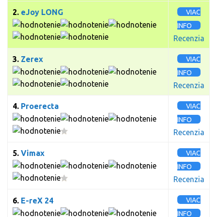
2.
eJoy LONG
VIAC
INFO
Recenzia
3.
Zerex
VIAC
INFO
Recenzia
4.
Proerecta
VIAC
INFO
Recenzia
5.
Vimax
VIAC
INFO
Recenzia
6.
E-reX 24
VIAC
INFO